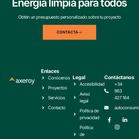
Energía limpia para todos
Obtén un presupuesto personalizado sobre tu proyecto
CONTACTA
Enlaces
Legal
Contáctanos
Conócenos
Accesibilidad
+34
Proyectos
963
Aviso
Servicios
427 164
legal
Contacto
autoconsum
Política de
privacidad
Política
de